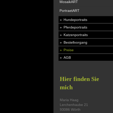
MosaikART
PortraetART
Hundeportraits
Pferdeportraits
Katzenportraits
Bestellvorgang
Preise
AGB
Hier finden Sie
mich
Maria
Haag
Lerchenhaube
21
93086
Wörth