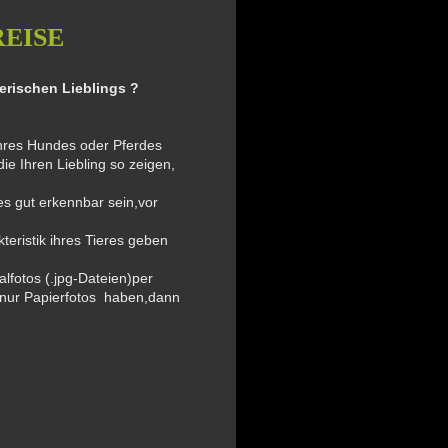
PREISE
erischen Lieblings ?
Ihres Hundes oder Pferdes
ie Ihren Liebling so zeigen,
es gut erkennbar sein,vor
teristik ihres Tieres geben
alfotos (.jpg-Dateien)per
nur Papierfotos haben,dann