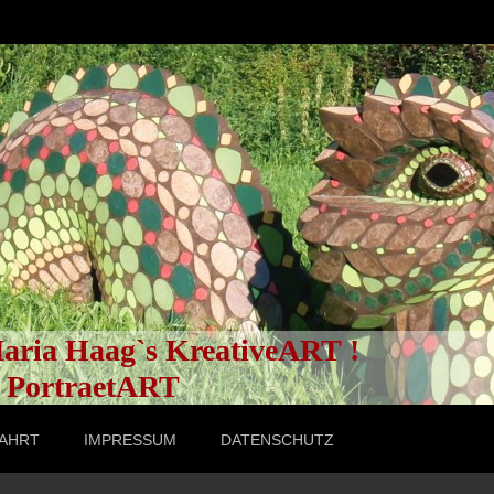
aria Haag`s KreativeART !
ortraetART
AHRT
IMPRESSUM
DATENSCHUTZ