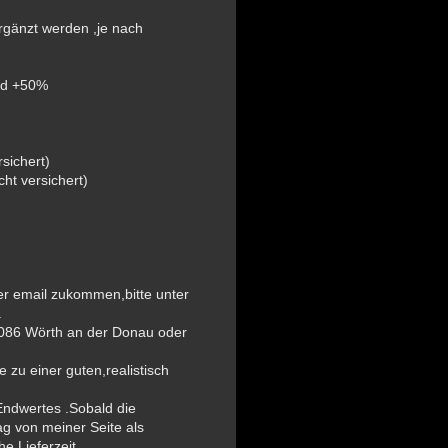
rgänzt werden ,je nach
rgrund +50%
rsichert)
cht versichert)
der email zukommen,bitte unter
.
086 Wörth an der Donau oder
e zu einer guten,realistisch
ndwertes .Sobald die
ag von meiner Seite als
e Lieferzeit.