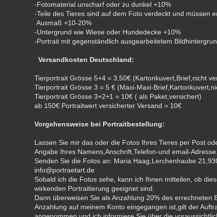
-Fotomaterial unscharf oder zu dunkel +10%
-Teile des Tieres sind auf dem Foto verdeckt und müssen e
Ausmaß +10-20%
-Untergrund wie Wiese oder Hundedecke +10%
-Portrait mit gegenständlich ausgearbeitetem Bildhinte
Versandkosten Deutschland:
Tierportrait Grösse 5+4 = 3,50€ (Kartonkuvert,Brief,nicht ve
Tierportrait Grösse 3 = 5 € (Maxi-Maxi-Brief,Kartonkuvert,ni
Tierportrait Grösse 3+2+1 = 10€ ( als Paket,versichert)
ab 150€ Portraitwert versicherter Versand = 10€
Vorgehensweise bei Portraitbestellung:
Lassen Sie mir das oder die Fotos Ihres Tieres per Post o
Angabe Ihres Namens,Anschrift,Telefon-und email-Adresse
Senden Sie die Fotos an: Maria Haag,Lerchenhaube 21,93
info@portraetart.de
Sobald ich die Fotos sehe, kann ich Ihnen mitteilen, ob dies
wirkenden Portraitierung geeignet sind.
Dann überweisen Sie als Anzahlung 20% des errechneten E
Anzahlung auf meinem Konto eingegangen ist,gilt der Auftr
angenommen und ich informiere Sie über die voraussichtlich