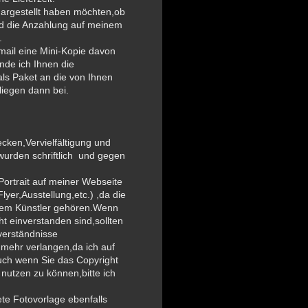
dargestellt haben möchten,ob
und die Anzahlung auf meinem
.
 email eine Mini-Kopie davon
nde ich Ihnen die
ls Paket an die von Ihnen
iegen dann bei.
cken,Vervielfältigung und
 wurden schriftlich und gegen
Portrait auf meiner Webseite
yer,Ausstellung,etc.) ,da die
 dem Künstler gehören.Wenn
ht einverstanden sind,sollten
ßverständnisse
 mehr verlangen,da ich auf
uch wenn Sie das Copyright
utzen zu können,bitte ich
ete Fotovorlage ebenfalls