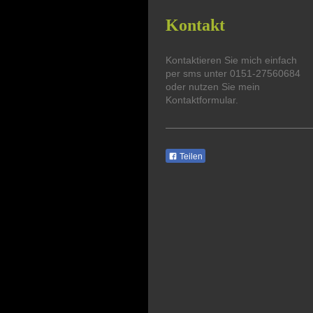
Kontakt
Kontaktieren Sie mich einfach
per sms unter
0151-27560684
oder nutzen Sie mein
Kontaktformular.
Teilen