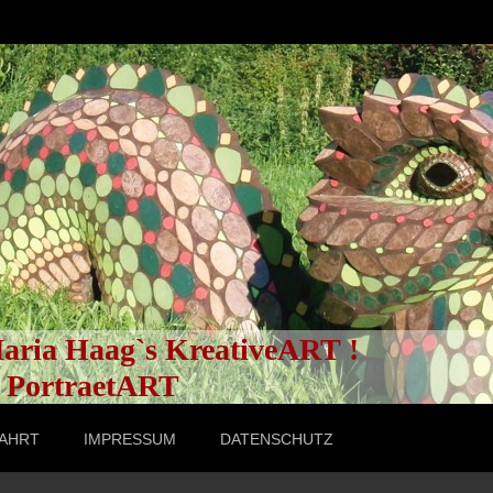
aria Haag`s KreativeART !
ortraetART
AHRT
IMPRESSUM
DATENSCHUTZ