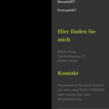
MosaikART
PortraetART
Hier finden Sie
mich
Maria
Haag
Lerchenhaube
21
93086
Wörth
Kontakt
Kontaktieren Sie mich einfach
per sms unter
0151-27560684
oder nutzen Sie mein
Kontaktformular.