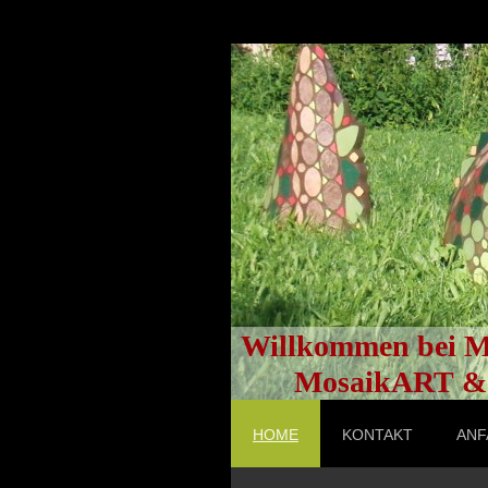
Willkommen bei M
MosaikART & P
HOME
KONTAKT
ANF